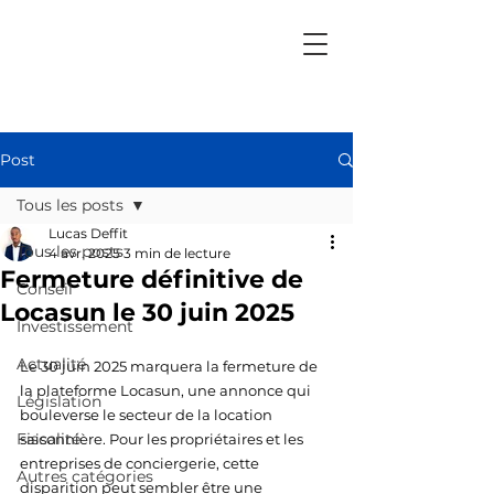
Post
Tous les posts
Lucas Deffit
Tous les posts
4 avr. 2025
3 min de lecture
Fermeture définitive de
Conseil
Locasun le 30 juin 2025
Investissement
Actualité
Le 30 juin 2025 marquera la fermeture de 
la plateforme Locasun, une annonce qui 
Législation
bouleverse le secteur de la location 
Fiscalité
saisonnière. Pour les propriétaires et les 
entreprises de conciergerie, cette 
Autres catégories
disparition peut sembler être une 