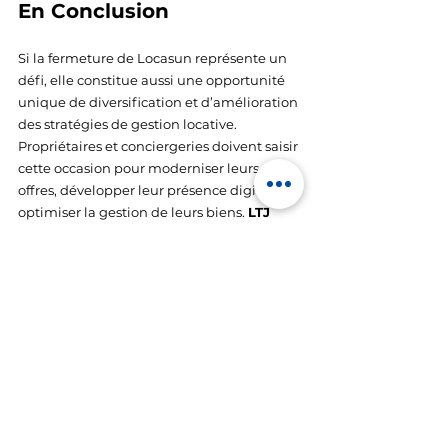
En Conclusion 
Si la fermeture de Locasun représente un 
défi, elle constitue aussi une opportunité 
unique de diversification et d’amélioration 
des stratégies de gestion locative. 
Propriétaires et conciergeries doivent saisir 
cette occasion pour moderniser leurs 
offres, développer leur présence digitale et 
optimiser la gestion de leurs biens. 
LTJ 
Conciergerie
 est à votre disposition pour 
vous accompagner dans cette transition et 
maximiser vos revenus locatifs.
Nous proposons également un service 
d’assistance 24/7 pour gérer les imprévus 
et assurer une expérience sans stress aux 
voyageurs. Qu’il s’agisse d’une demande 
spécifique, d’un problème technique ou 
d’une simple recommandation, nous 