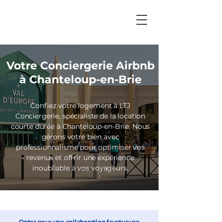
Votre Conciergerie Airbnb
à Chanteloup-en-Brie
Confiez votre logement à
LTJ
Conciergerie,
spécialiste de la location
courte durée à Chanteloup-en-Brie. Nous
gérons votre bien avec
professionnalisme pour optimiser vos
revenus et offrir une expérience
inoubliable à vos voyageurs.
Opter pour une collaboration fructueuse