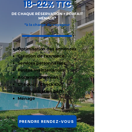
18-22
%
TTC
DE CHAQUE RÉSERVATION + FORFAIT
MÉNAGE*
*à la charge du voyageur
Optimisation des annonces​
Création de l'annonce
Services personnalisés
Petites maintenances
Accompagnement
Check-in / Check-Out
Communication 24/7
​Ménage ​​​
PRENDRE RENDEZ-VOUS