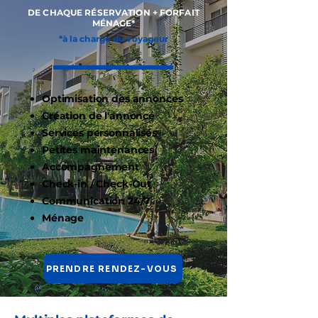
DE CHAQUE RÉSERVATION + FORFAIT
MÉNAGE*
*à la charge du voyageur
Optimisation des annonces​
Création de l'annonce
Services personnalisés
Petites maintenances
Accompagnement
Check-in / Check-Out
Communication 24/7
​Ménage ​​​
PRENDRE RENDEZ-VOUS