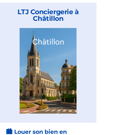
LTJ Conciergerie à
Châtillon
🏙️ Louer son bien en