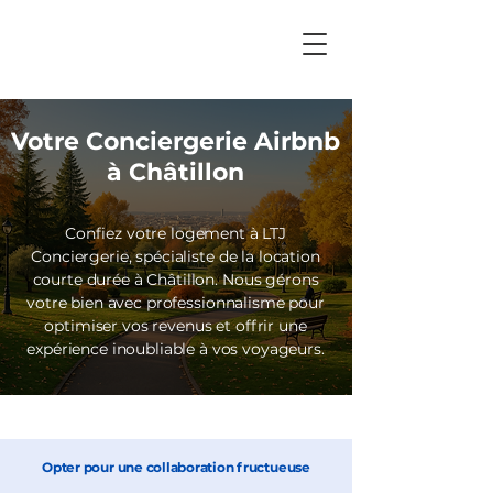
Votre Conciergerie Airbnb
à Châtillon
Confiez votre logement à
LTJ
Conciergerie,
spécialiste de la location
courte durée à Châtillon. Nous gérons
votre bien avec professionnalisme pour
optimiser vos revenus et offrir une
expérience inoubliable à vos voyageurs.
Opter pour une collaboration fructueuse