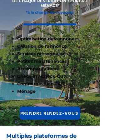
DE CHAQUE RÉSERVATION + FORFAIT
MÉNAGE*
*à la charge du voyageur
Optimisation des annonces​
Création de l'annonce
Services personnalisés
Petites maintenances
Accompagnement
Check-in / Check-Out
Communication 24/7
​Ménage ​​​
PRENDRE RENDEZ-VOUS
Multiples plateformes de