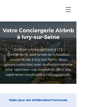
Votre Conciergerie Airbnb
à Ivry-sur-Seine
Confiez votre logement à
LTJ
Conciergerie,
spécialiste de la location
courte durée à Ivry-sur-Seine. Nous
gérons votre bien avec professionnalisme
pour optimiser vos revenus et offrir une
expérience inoubliable à vos voyageurs.
Opter pour une collaboration fructueuse