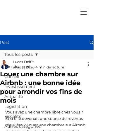
Post
Tous les posts
Lucas Deffit
Tous les posts
31 août 2025
4 min de lecture
Louer une chambre sur
Conseil
Airbnb : une bonne idée
Investissement
pour arrondir vos fins de
Actualité
mois
Législation
Vous avez une chambre libre chez vous ? 
Fiscalité
Et si elle devenait une source de revenus 
régulière ? Louer une chambre sur Airbnb, 
Autres catégories